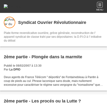
MENU
Syndicat Ouvrier Révolutionnaire
Plate-forme revendicative ouvrière, grève générale, reconstruction de l'
appareil syndical de classe trahi par ses dépositaires: la D.P.I.O à l' initiative
du débat
2ème partie - Plongée dans la marmite
Publié le 08/02/2007 à 13:30
Par
La DPIO
Deux agents de France Télécom " déportés" de Fontainebleau à Pantin à
coup de pieds au cul. Phrase laconique sans doute, mais nullement
excessive pour caractériser le régime sans vergogne du "nomadisme" que
l’on prétend imposer désormais au personnel....
2ème partie - Les procés ou la Lutte ?