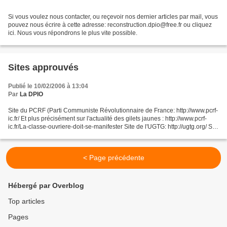
Si vous voulez nous contacter, ou reçevoir nos dernier articles par mail, vous
pouvez nous écrire à cette adresse: reconstruction.dpio@free.fr ou cliquez
ici. Nous vous répondrons le plus vite possible.
Sites approuvés
Publié le 10/02/2006 à 13:04
Par
La DPIO
Site du PCRF (Parti Communiste Révolutionnaire de France: http://www.pcrf-
ic.fr/ Et plus précisément sur l'actualité des gilets jaunes : http://www.pcrf-
ic.fr/La-classe-ouvriere-doit-se-manifester Site de l'UGTG: http://ugtg.org/ Site
de l'association...
< Page précédente
Hébergé par Overblog
Top articles
Pages